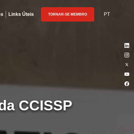
os
Links Úteis
PT
TORNAR-SE MEMBRO
da CCISSP