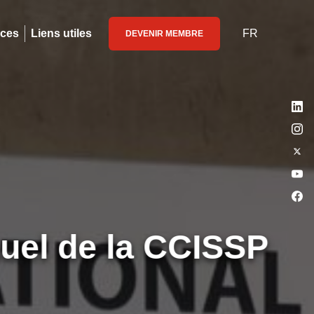
ices
Liens utiles
FR
DEVENIR MEMBRE
el de la CCISSP