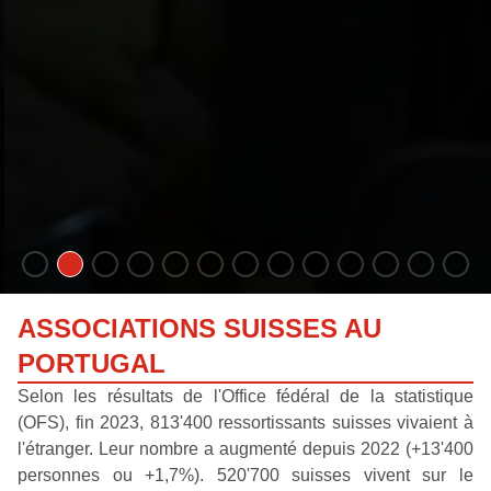
ASSOCIATIONS SUISSES AU
PORTUGAL
Selon les résultats de l'Office fédéral de la statistique
(OFS), fin 2023, 813'400 ressortissants suisses vivaient à
l'étranger. Leur nombre a augmenté depuis 2022 (+13'400
personnes ou +1,7%). 520'700 suisses vivent sur le