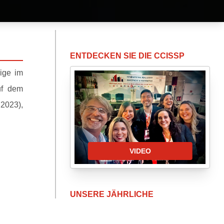
ENTDECKEN SIE DIE CCISSP
ige im
uf dem
 2023),
VIDEO
UNSERE JÄHRLICHE
VERANSTALTUNG