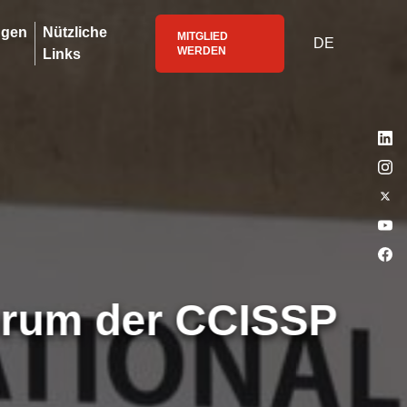
ngen
Nützliche
MITGLIED
DE
WERDEN
Links
orum der CCISSP