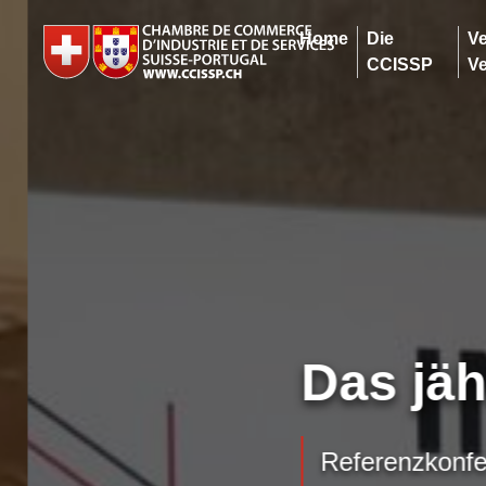
Home
Die
V
CCISSP
Ve
Das jähr
Referenzkonfere