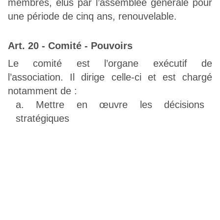
membres, élus par l’assemblée générale pour
une période de cinq ans, renouvelable.
Art. 20 - Comité - Pouvoirs
Le comité est l’organe exécutif de
l’association. Il dirige celle-ci et est chargé
notamment de :
Mettre en œuvre les décisions
stratégiques
Fixer le budget et les objectifs annuels à
atteindre
Exécuter les décisions de l’assemblée
générale
Représenter l’association vis-à-vis des
tiers
Veiller à l’application des statuts